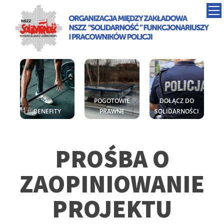
POGOTOWIE
DOŁĄCZ DO
BENEFITY
PRAWNE
SOLIDARNOŚCI
PROŚBA O
ZAOPINIOWANIE
PROJEKTU