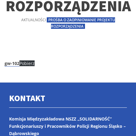
ROZPORZĄDZENIA
AKTUALNOŚCI
PROŚBA O ZAOPINIOWANIE PROJEKTU
ROZPORZĄDZENIA
gw-102
Pobierz
KONTAKT
Komisja Międzyzakładowa NSZZ „SOLIDARNOŚĆ”
Funkcjonariuszy i Pracowników Policji Regionu Śląsko –
Dąbrowskiego