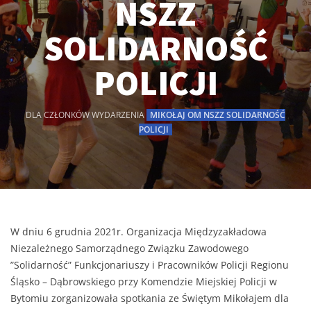
NSZZ
SOLIDARNOŚĆ
POLICJI
DLA CZŁONKÓW
WYDARZENIA
MIKOŁAJ OM NSZZ SOLIDARNOŚĆ
POLICJI
W dniu 6 grudnia 2021r. Organizacja Międzyzakładowa
Niezależnego Samorządnego Związku Zawodowego
”Solidarność” Funkcjonariuszy i Pracowników Policji Regionu
Śląsko – Dąbrowskiego przy Komendzie Miejskiej Policji w
Bytomiu zorganizowała spotkania ze Świętym Mikołajem dla