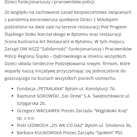
Dzieci funkcjonariuszy i pracowników policji.
Ze względu na zachowanie zasad bezpieczeństwa związanych
z pandemią koronowirusa spotkanie Dzieci z Mikołajem
podzielono na dwie sale na terenie restauracji Pod Progiem
Śląskiego Stoku Narciarskiego w Bytomiu oraz restauracji
Scena Kulinarna Art Restaurant w Bytomiu. W tym miejscu
Zarząd OM NSZZ ”Solidarność” Funkcjonariuszy i Pracowników
Policji Regionu Śląsko – Dąbrowskiego w imieniu wszystkich
Dzieci składa Serdeczne Podziękowania n/wym. firmom, które
wsparły naszą inicjatywę przyczyniając się jednocześnie do
goszczącego na buziach wszystkich pociech uśmiechu.
Fundacja „PETRALANA” Bytom ul. Konstytucji 74,
Rajmund SOROWSKI „Sor-Drew” S.A. Świętochłowice ul.
Sztygarska 26,
Grzegorz WACŁAWEK Prezes Zarządu ”Węglokoks Kraj”
sp. z o.o.
Piotr LEDWOCH „ZIS WK CO GAZ” Bytom ul. Smolenia 36,
Barbara KULIKOWSKA Prezes Zarządu ”Społem” PSS