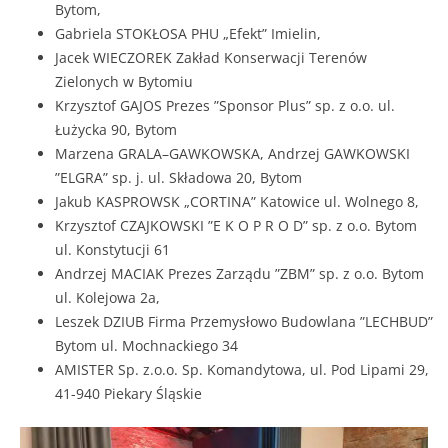
Bytom,
Gabriela STOKŁOSA PHU „Efekt” Imielin,
Jacek WIECZOREK Zakład Konserwacji Terenów
Zielonych w Bytomiu
Krzysztof GAJOS Prezes ”Sponsor Plus” sp. z o.o. ul.
Łużycka 90, Bytom
Marzena GRALA–GAWKOWSKA, Andrzej GAWKOWSKI
”ELGRA” sp. j. ul. Składowa 20, Bytom
Jakub KASPROWSK „CORTINA” Katowice ul. Wolnego 8,
Krzysztof CZAJKOWSKI ”E K O P R O D” sp. z o.o. Bytom
ul. Konstytucji 61
Andrzej MACIAK Prezes Zarządu ”ZBM” sp. z o.o. Bytom
ul. Kolejowa 2a,
Leszek DZIUB Firma Przemysłowo Budowlana ”LECHBUD”
Bytom ul. Mochnackiego 34
AMISTER Sp. z.o.o. Sp. Komandytowa, ul. Pod Lipami 29,
41-940 Piekary Śląskie