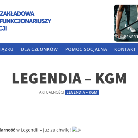
BENEFI
IĄZKU
DLA CZŁONKÓW
POMOC SOCJALNA
KONTAKT
LEGENDIA – KGM
AKTUALNOŚCI
LEGENDIA – KGM
idarność
w Legendii – już za chwilę!