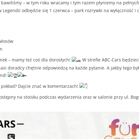
ę bawiliśmy – w tym roku wracamy i tym razem płyniemy na pełnych
 Legendii odbędzie się 1 czerwca – park rozrywki na wyłączność i c
włosów
n
anek – mamy też coś dla dorosłych!
W strefie ABC-Cars będzieci
si doradcy chętnie odpowiedzą na każde pytanie. A jakby tego był
end!
a pokład? Dajcie znać w komentarzach!
tępny na stoisku podczas wydarzenia oraz w salonie przy ul. Bogu