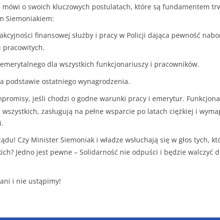
e mówi o swoich kluczowych postulatach, które są fundamentem t
 Siemoniakiem:
cyjności finansowej służby i pracy w Policji dająca pewność nabo
 pracowitych.
emerytalnego dla wszystkich funkcjonariuszy i pracowników.
a podstawie ostatniego wynagrodzenia.
promisy, jeśli chodzi o godne warunki pracy i emerytur. Funkcjona
wszystkich, zasługują na pełne wsparcie po latach ciężkiej i wymag
.
ądu! Czy Minister Siemoniak i władze wsłuchają się w głos tych, kt
ch? Jedno jest pewne – Solidarność nie odpuści i będzie walczyć 
ni i nie ustąpimy!