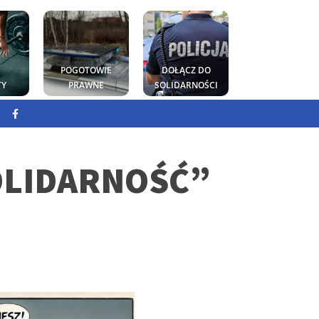
POGOTOWIE
DOŁĄCZ DO
TY
PRAWNE
SOLIDARNOŚCI
OLIDARNOŚĆ”