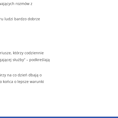
rwających rozmów z
ru ludzi bardzo dobrze
riusze, którzy codziennie
ającej służby” – podkreślają
órzy na co dzień dbają o
do końca o lepsze warunki