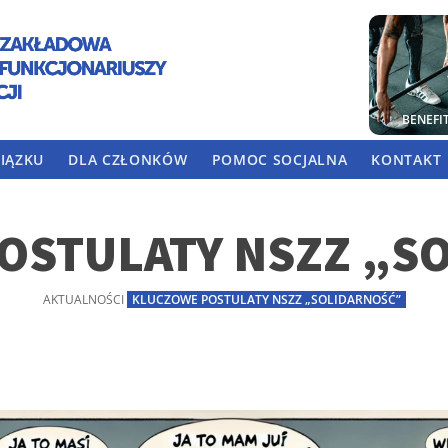
BENEFI
IĄZKU
DLA CZŁONKÓW
POMOC SOCJALNA
KONTAKT
OSTULATY NSZZ „S
AKTUALNOŚCI
KLUCZOWE POSTULATY NSZZ „SOLIDARNOŚĆ”