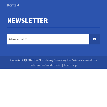
Kontakt
NEWSLETTER
Copyright
2026 by Niezależny Samorządny Związek Zawodowy
Policjantów Solidarność |
laserpic.pl