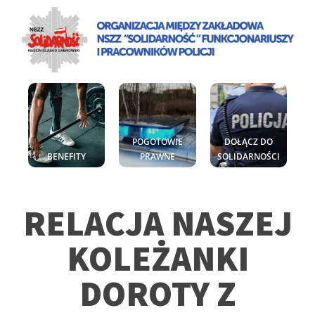
POGOTOWIE
DOŁĄCZ DO
BENEFITY
PRAWNE
SOLIDARNOŚCI
RELACJA NASZEJ
KOLEŻANKI
DOROTY Z