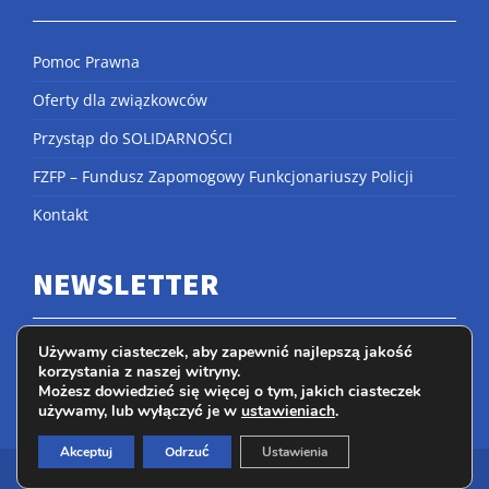
Pomoc Prawna
Oferty dla związkowców
Przystąp do SOLIDARNOŚCI
FZFP – Fundusz Zapomogowy Funkcjonariuszy Policji
Kontakt
NEWSLETTER
Używamy ciasteczek, aby zapewnić najlepszą jakość
korzystania z naszej witryny.
Możesz dowiedzieć się więcej o tym, jakich ciasteczek
używamy, lub wyłączyć je w
ustawieniach
.
Akceptuj
Odrzuć
Ustawienia
Copyright
2026 by Niezależny Samorządny Związek Zawodowy
Policjantów Solidarność |
laserpic.pl