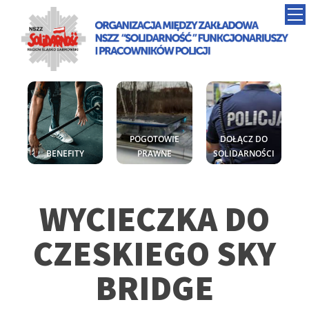
POGOTOWIE
DOŁĄCZ DO
BENEFITY
PRAWNE
SOLIDARNOŚCI
WYCIECZKA DO
CZESKIEGO SKY
BRIDGE