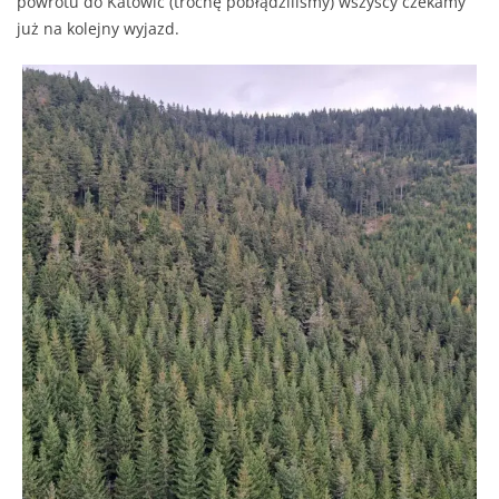
powrotu do Katowic (trochę pobłądziliśmy) wszyscy czekamy
już na kolejny wyjazd.