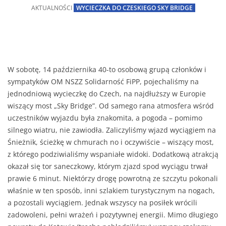
AKTUALNOŚCI
WYCIECZKA DO CZESKIEGO SKY BRIDGE
W sobotę, 14 października 40-to osobową grupą członków i
sympatyków OM NSZZ Solidarność FiPP, pojechaliśmy na
jednodniową wycieczkę do Czech, na najdłuższy w Europie
wiszący most „Sky Bridge”. Od samego rana atmosfera wśród
uczestników wyjazdu była znakomita, a pogoda – pomimo
silnego wiatru, nie zawiodła. Zaliczyliśmy wjazd wyciągiem na
Śnieżnik, ścieżkę w chmurach no i oczywiście – wiszący most,
z którego podziwialiśmy wspaniałe widoki. Dodatkową atrakcją
okazał się tor saneczkowy, którym zjazd spod wyciągu trwał
prawie 6 minut. Niektórzy drogę powrotną ze szczytu pokonali
właśnie w ten sposób, inni szlakiem turystycznym na nogach,
a pozostali wyciągiem. Jednak wszyscy na posiłek wrócili
zadowoleni, pełni wrażeń i pozytywnej energii. Mimo długiego