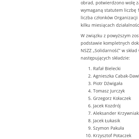
obrad, potwierdzono wolę za
wymaganą statutem liczbę 1
liczba członków Organizacji
kilku miesiącach działalnośc
W związku z powyższym zos
podstawie kompletnych doku
NSZZ „Solidarność” w skład w
następujących składzie:
Rafał Bielecki
Agnieszka Cabak-Daw
Piotr Dźwigała
Tomasz Jurczyk
Grzegorz Kołaczek
Jacek Kozdrój
Aleksander Krzywniak
Jacek Łukasik
Szymon Pakuła
Krzysztof Potaczek