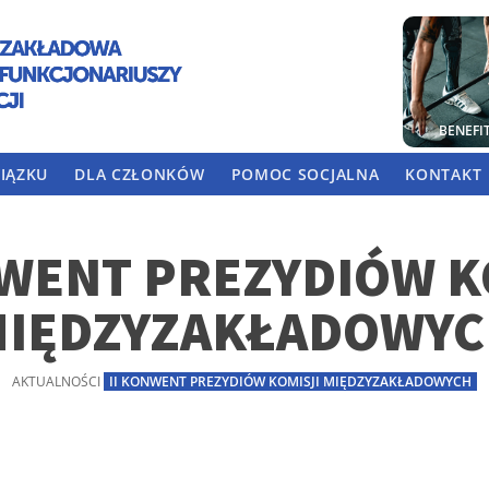
BENEFI
IĄZKU
DLA CZŁONKÓW
POMOC SOCJALNA
KONTAKT
NWENT PREZYDIÓW K
IĘDZYZAKŁADOWY
AKTUALNOŚCI
II KONWENT PREZYDIÓW KOMISJI MIĘDZYZAKŁADOWYCH