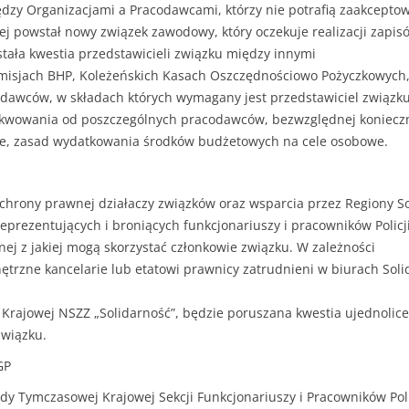
dzy Organizacjami a Pracodawcami, którzy nie potrafią zaakcepto
rej powstał nowy związek zawodowy, który oczekuje realizacji zapi
ła kwestia przedstawicieli związku między innymi
omisjach BHP, Koleżeńskich Kasach Oszczędnościowo Pożyczkowych
dawców, w składach których wymagany jest przedstawiciel związ
kwowania od poszczególnych pracodawców, bezwzględnej konieczn
we, zasad wydatkowania środków budżetowych na cele osobowe.
chrony prawnej działaczy związków oraz wsparcia przez Regiony So
rezentujących i broniących funkcjonariuszy i pracowników Policji
j z jakiej mogą skorzystać członkowie związku. W zależności
trzne kancelarie lub etatowi prawnicy zatrudnieni w biurach Soli
i Krajowej NSZZ „Solidarność”, będzie poruszana kwestia ujednoli
wiązku.
GP
y Tymczasowej Krajowej Sekcji Funkcjonariuszy i Pracowników Polic