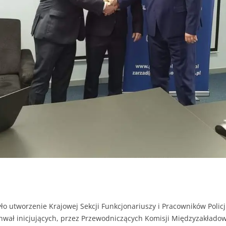
 utworzenie Krajowej Sekcji Funkcjonariuszy i Pracowników Policj
wał inicjujących, przez Przewodniczących Komisji Międzyzakłado