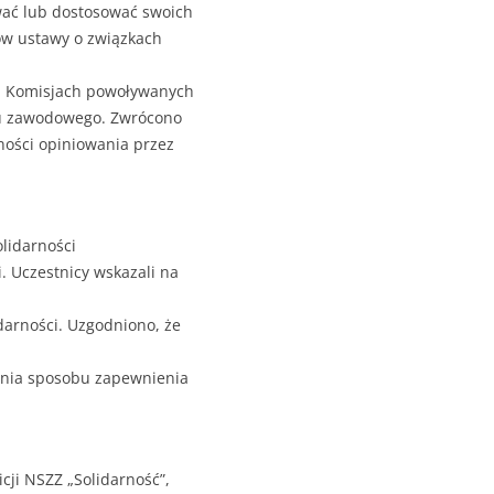
wać lub dostosować swoich
sów ustawy o związkach
, Komisjach powoływanych
ku zawodowego. Zwrócono
ości opiniowania przez
lidarności
. Uczestnicy wskazali na
darności. Uzgodniono, że
cenia sposobu zapewnienia
ji NSZZ „Solidarność”,