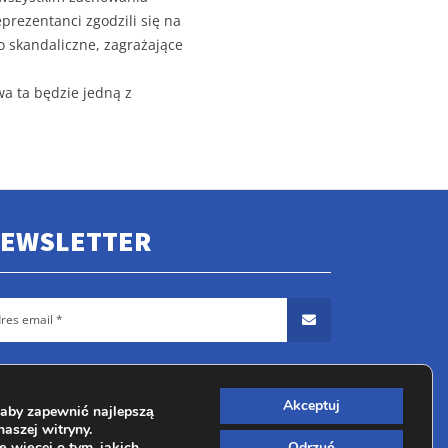
rezentanci zgodzili się na
o skandaliczne, zagrażające
a ta będzie jedną z
EWSLETTER
Akceptuj
aby zapewnić najlepszą
naszej witryny.
 więcej o tym, jakich
Odrzuć