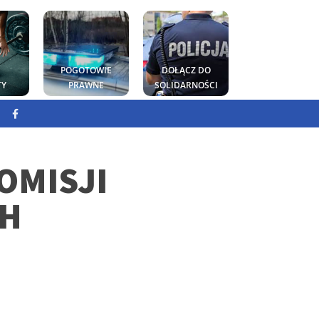
POGOTOWIE
DOŁĄCZ DO
TY
PRAWNE
SOLIDARNOŚCI
OMISJI
CH