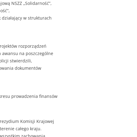
jową NSZZ „Solidarność”,
ość”,
 działający w strukturach
projektów rozporządzeń
h awansu na poszczególne
cji stwierdzili,
otowania dokumentów
akresu prowadzenia finansów
rezydium Komisji Krajowej
terenie całego kraju.
 wszystkim zachowania