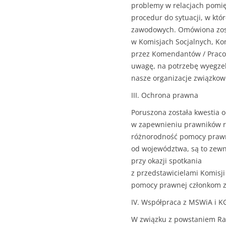
problemy w relacjach pomię
procedur do sytuacji, w któ
zawodowych. Omówiona zosta
w Komisjach Socjalnych, K
przez Komendantów / Praco
uwagę, na potrzebę wyegze
nasze organizacje związko
III. Ochrona prawna
Poruszona została kwestia o
w zapewnieniu prawników rep
różnorodność pomocy prawne
od województwa, są to zewnę
przy okazji spotkania
z przedstawicielami Komisj
pomocy prawnej członkom z
IV. Współpraca z MSWiA i K
W związku z powstaniem Rad