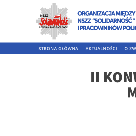
STRONA GŁÓWNA
AKTUALNOŚCI
O ZW
II KO
M