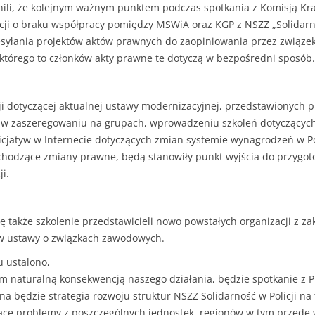
nili, że kolejnym ważnym punktem podczas spotkania z Komisją Kra
cji o braku współpracy pomiędzy MSWiA oraz KGP z NSZZ „Solidarn
esyłania projektów aktów prawnych do zaopiniowania przez związek
 którego to członków akty prawne te dotyczą w bezpośredni sposób.
ji dotyczącej aktualnej ustawy modernizacyjnej, przedstawionych 
n w zaszeregowaniu na grupach, wprowadzeniu szkoleń dotyczącyc
nicjatyw w Internecie dotyczących zmian systemie wynagrodzeń w Poli
wchodzące zmiany prawne, będą stanowiły punkt wyjścia do przyg
i.
ę także szkolenie przedstawicieli nowo powstałych organizacji z z
ów ustawy o związkach zawodowych.
ustalono,
 naturalną konsekwencją naszego działania, będzie spotkanie z P
a będzie strategia rozwoju struktur NSZZ Solidarność w Policji na 
ące problemy z poszczególnych jednostek, regionów w tym przede