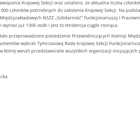
wiązania Krajowej Sekcji oraz ustalono, że aktualna liczba członk
000 członków potrzebnych do założenia Krajowej Sekcji. Na podst
 Międzyzakładowych NSZZ „Solidarność” Funkcjonariuszy i Pracowni
i wynosi już 1306 osób i jest to tendencja ciągle rosnąca.
tało przeprowadzone posiedzenie Przewodniczących Komisji Międz
mentów wybrali Tymczasową Radę Krajowej Sekcji Funkcjonariuszy
 której weszli przedstawiciele wszystkich organizacji inicjujących 
icka