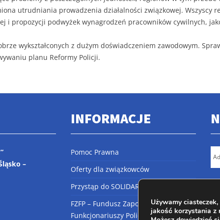
na utrudniania prowadzenia działalności związkowej. Wszyscy rep
wej i propozycji podwyżek wynagrodzeń pracowników cywilnych, jak
 dobrze wykształconych z dużym doświadczeniem zawodowym. Spraw
wywaniu planu Reformy Policji.
INFORMACJE
N
”
Pomoc Prawna
Śląsko –
Oferty dla związkowców
Przystąp do SOLIDARNOŚCI
Używamy ciasteczek, 
FZFP – Fundusz Zapomogowy
jakość korzystania z 
Funkcjonariuszy Policji
Możesz dowiedzieć się