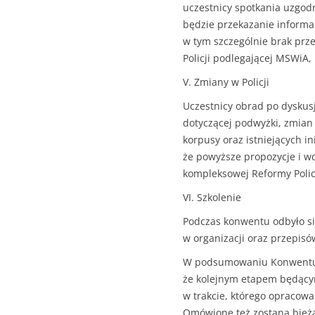
uczestnicy spotkania uzgod
będzie przekazanie informa
w tym szczególnie brak prz
Policji podlegającej MSWiA,
V. Zmiany w Policji
Uczestnicy obrad po dyskus
dotyczącej podwyżki, zmia
korpusy oraz istniejących i
że powyższe propozycje i 
kompleksowej Reformy Policj
VI. Szkolenie
Podczas konwentu odbyło si
w organizacji oraz przepis
W podsumowaniu Konwentu 
że kolejnym etapem będącym
w trakcie, którego opracowan
Omówione też zostaną bież