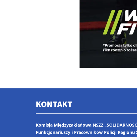
KONTAKT
Komisja Międzyzakładowa NSZZ „SOLIDARNOŚĆ
Funkcjonariuszy i Pracowników Policji Regionu 