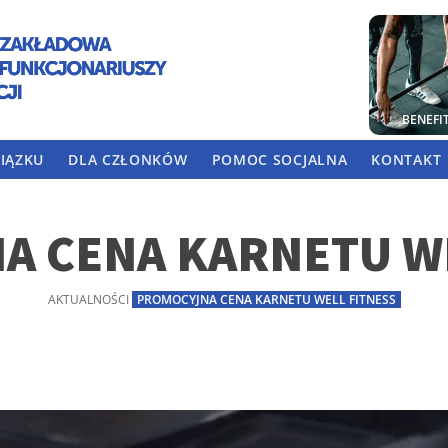
BENEFI
IĄZKU
DLA CZŁONKÓW
POMOC SOCJALNA
KONTAKT
A CENA KARNETU WE
AKTUALNOŚCI
PROMOCYJNA CENA KARNETU WELL FITNESS