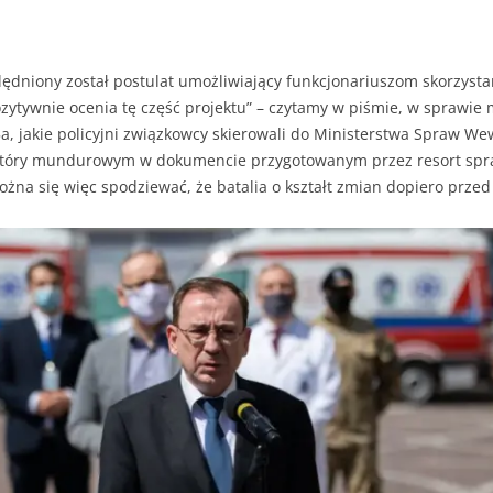
lędniony został postulat umożliwiający funkcjonariuszom skorzyst
ytywnie ocenia tę część projektu” – czytamy w piśmie, w sprawie m
a, jakie policyjni związkowcy skierowali do Ministerstwa Spraw Wew
 który mundurowym w dokumencie przygotowanym przez resort spr
ożna się więc spodziewać, że batalia o kształt zmian dopiero przed