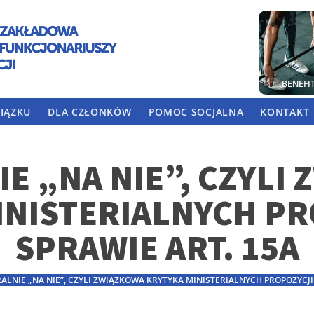
BENEFI
IĄZKU
DLA CZŁONKÓW
POMOC SOCJALNA
KONTAKT
E „NA NIE”, CZYLI
INISTERIALNYCH PR
SPRAWIE ART. 15A
ALNIE „NA NIE”, CZYLI ZWIĄZKOWA KRYTYKA MINISTERIALNYCH PROPOZYCJI