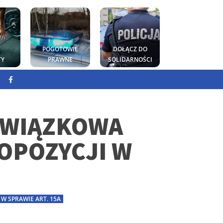
POGOTOWIE
DOŁĄCZ DO
TY
PRAWNE
SOLIDARNOŚCI
 ZWIĄZKOWA
OPOZYCJI W
 W SPRAWIE ART. 15A